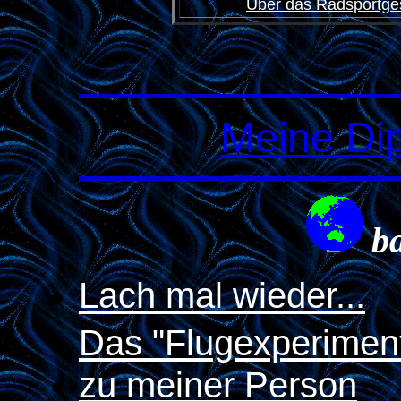
Über das Radsportges
Meine Di
b
Lach mal wieder...
Das "Flugexperiment
zu meiner Person