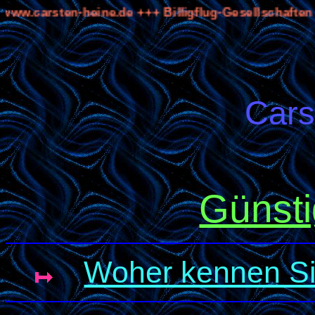
sten-heine.de +++ Billigflug-Gesellschaften +++ A
Cars
Günsti
Woher kennen S