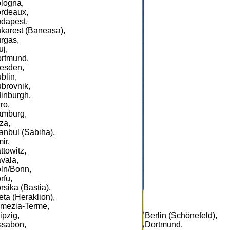
logna,
rdeaux,
dapest,
karest (Baneasa),
rgas,
uj,
rtmund,
esden,
blin,
brovnik,
inburgh,
ro,
mburg,
iza,
tanbul (Sabiha),
mir,
ttowitz,
vala,
ln/Bonn,
rfu,
rsika (Bastia),
eta (Heraklion),
mezia-Terme,
ipzig,
Berlin (Schönefeld),
ssabon,
Dortmund,