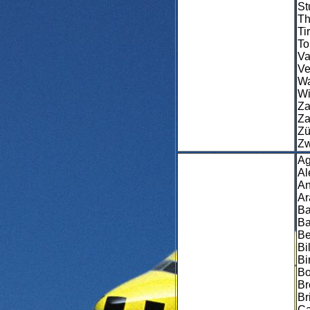
St
Th
Ti
To
Va
Ve
Wa
Wi
Za
Za
Zü
Zw
Ag
Al
An
Ar
Ba
Ba
Be
Bi
Bi
Bo
Br
Br
Ca