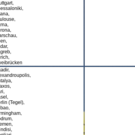
uttgart,
essaloniki,
rana,
ulouse,
rna,
rona,
rschau,
en,
dar,
greb,
rich,
eibrücken
adir,
exandroupolis,
talya,
axos,
ri,
sel,
rlin (Tegel),
lbao,
rmingham,
drum,
emen,
indisi,
gliari,