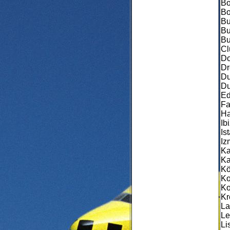
Bo
Bo
Bu
Bu
Bu
Cl
Do
Dr
Du
Du
Ed
Fa
Ha
Ib
Is
Iz
Ka
Ka
Kö
Ko
Ko
Kr
La
Le
Li