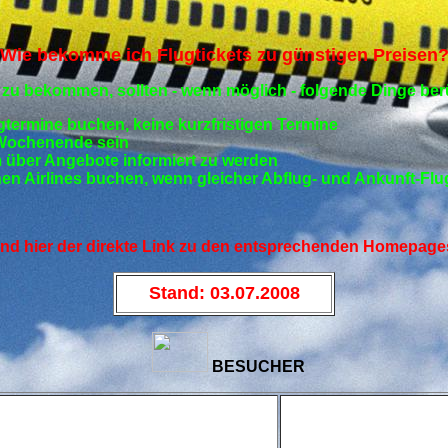
Wie bekomme ich Flugtickets zu günstigen Preisen
 zu bekommen, sollten - wenn möglich - folgende Dinge ber
ugtermine buchen, keine kurzfristigen Termine
m Wochenende sein
um über Angebote informiert zu werden
chen Airlines buchen, wenn gleicher Abflug- und Ankunft-Fl
nd hier der direkte Link zu den entsprechenden Homepage
Stand: 03.07.2008
BESUCHER