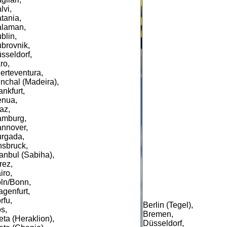
lvi,
tania,
laman,
blin,
brovnik,
sseldorf,
ro,
erteventura,
nchal (Madeira),
ankfurt,
nua,
az,
mburg,
nnover,
rgada,
nsbruck,
tanbul (Sabiha),
rez,
iro,
ln/Bonn,
agenfurt,
rfu,
Berlin (Tegel),
s,
Bremen,
eta (Heraklion),
Düsseldorf,