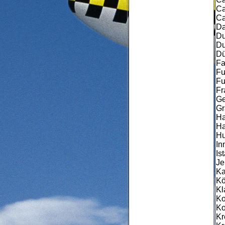
Ca
Ca
Da
Du
Du
Dü
Fa
Fu
Fu
Fr
Ge
Gr
Ha
Ha
Hu
In
Is
Je
Ka
Kö
Kl
Ko
Ko
Kr