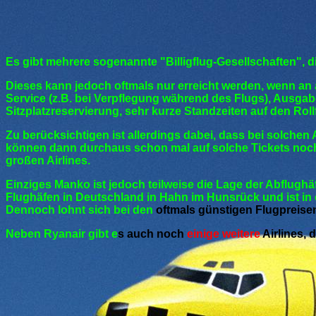
Es gibt mehrere sogenannte "Billigflug-Gesellschaften", 
Dieses kann jedoch oftmals nur erreicht werden, wenn an a
Service (z.B. bei Verpflegung während des Flugs), Ausgab
Sitzplatzreservierung, sehr kurze Standzeiten auf den Rol
Zu berücksichtigen ist allerdings dabei, dass bei solch
können dann durchaus schon mal auf solche Tickets noch
großen Airlines.
Einziges Manko ist jedoch teilweise die Lage der Abflughäf
Flughäfen in Deutschland in Hahn im Hunsrück und ist in
Dennoch lohnt sich bei den
oftmals günstigen Flugpreisen
Neben Ryanair gibt e
s auch noch
einige weitere
Airlines, 