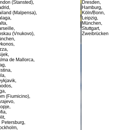
ndon (Stansted),
Dresden,
drid,
Hamburg,
iland (Malpensa),
Köln/Bonn,
laga,
Leipzig,
lta,
München,
rseille,
Stuttgart,
skau (Vnukovo),
Zweibrücken
nchen,
konos,
zza,
ijek,
lma de Mallorca,
ag,
istina,
la,
ykjavik,
odos,
ga,
m (Fiumicino),
rajevo,
opje,
fia,
it,
. Petersburg,
ockholm,