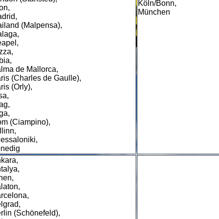
Köln/Bonn,
on,
München
drid,
iland (Malpensa),
laga,
apel,
zza,
bia,
lma de Mallorca,
ris (Charles de Gaulle),
ris (Orly),
sa,
ag,
ga,
m (Ciampino),
llinn,
essaloniki,
nedig
kara,
talya,
hen,
laton,
rcelona,
lgrad,
rlin (Schönefeld),