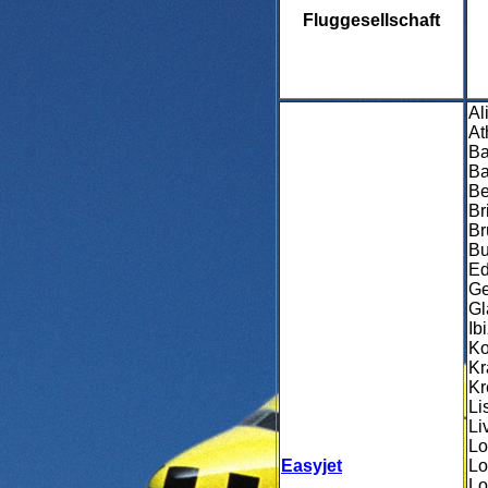
Fluggesellschaft
Al
At
Ba
Ba
Be
Br
Br
Bu
Ed
Ge
Gl
Ib
Ko
Kr
Kr
Li
Li
Lo
Easyjet
Lo
Lo