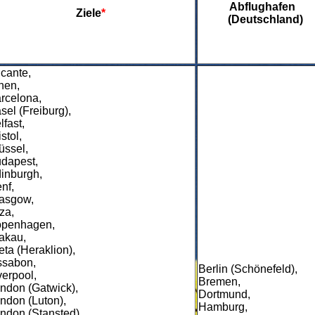
Abflughafen
Ziele
*
(Deutschland)
icante,
hen,
rcelona,
sel (Freiburg),
lfast,
istol,
üssel,
dapest,
inburgh,
nf,
asgow,
iza,
penhagen,
akau,
eta (Heraklion),
ssabon,
Berlin (Schönefeld),
verpool,
Bremen,
ndon (Gatwick),
Dortmund,
ndon (Luton),
Hamburg,
ndon (Stansted),