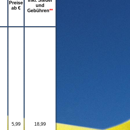
inkl. Steuer
Preise
und
ab €
Gebühren
**
5,99
18,99