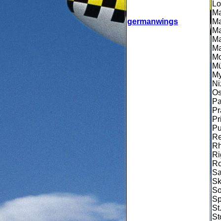
Lo
Ma
germanwings
Ma
Ma
Ma
Ma
Mo
Mü
My
Ni
Os
Pa
Pr
Pr
Pu
Re
Rh
Ri
Ro
Sa
Sk
So
Spl
St
St