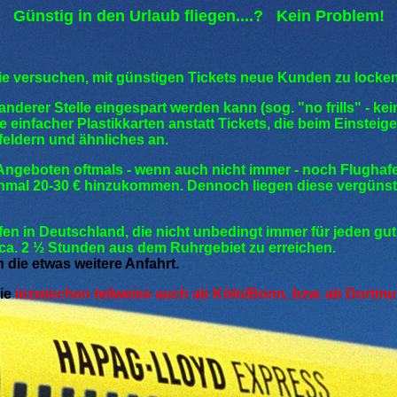
Günstig in den Urlaub fliegen....? Kein Problem!
die versuchen, mit günstigen Tickets neue Kunden zu locken
nderer Stelle eingespart werden kann (sog. "no frills" - k
e einfacher Plastikkarten anstatt Tickets, die beim Einste
lfeldern und ähnliches an.
en Angeboten oftmals - wenn auch nicht immer - noch Flugh
mal 20-30 € hinzukommen. Dennoch liegen diese vergünsti
en in Deutschland, die nicht unbedingt immer für jeden gut z
 ca. 2 ½ Stunden aus dem Ruhrgebiet zu erreichen.
 die etwas weitere Anfahrt.
die
inzwischen teilweise auch ab Köln/Bonn, bzw. ab
Dortmun