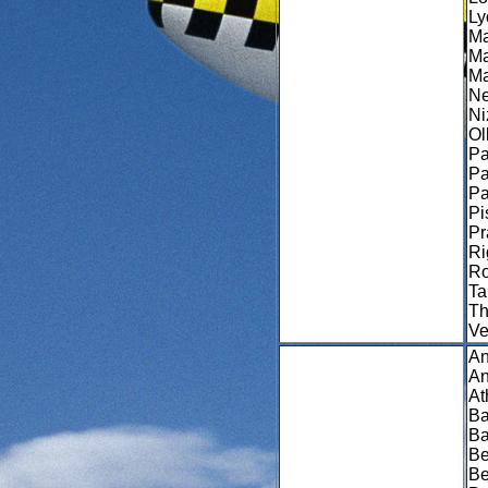
Ly
Ma
Ma
Ma
Ne
Ni
Ol
Pa
Pa
Pa
Pi
Pr
Ri
Ro
Ta
Th
Ve
An
An
At
Ba
Ba
Be
Be